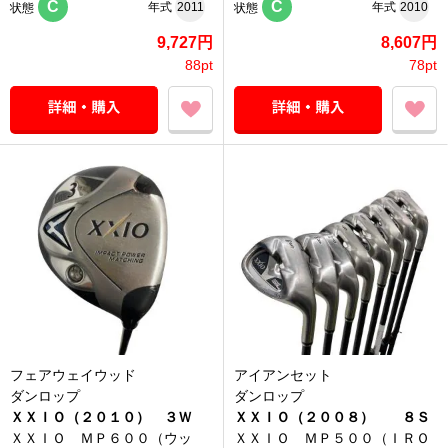
C
C
年式
2011
年式
2010
状態
状態
9,727円
8,607円
88pt
78pt
フェアウェイウッド
アイアンセット
ダンロップ
ダンロップ
ＸＸＩＯ（２０１０） ３Ｗ
ＸＸＩＯ（２００８） ８Ｓ
ＸＸＩＯ ＭＰ６００（ウッ
ＸＸＩＯ ＭＰ５００（ＩＲＯ