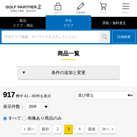
新品
中古
買取／無料査定
クラブ・用品
クラブ
中古クラブ検索、キーワードを入力してください
詳細検索
商品一覧
条件の追加と変更
917
917
件
件中 41～60件を表示
表示件数：
すべて
画像あり商品のみ
前へ
最初
2
3
4
最後
次へ