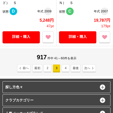
ド） Ｓ
Ｎ） Ｓ
D
C
年式
2009
年式
2007
状態
状態
5,248円
19,787円
47pt
179pt
917
件中 41～60件を表示
前へ
最初
2
3
4
最後
次へ
探し方色々
クラブカテゴリー