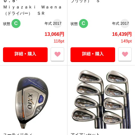
０．５°
ブリッド） Ｓ
Ｍｉｙａｚａｋｉ Ｗａｅｎａ
（ドライバー） ＳＲ
C
C
年式
2017
年式
2017
状態
状態
13,066円
16,439円
118pt
149pt
ユーティリティ
アイアンセット