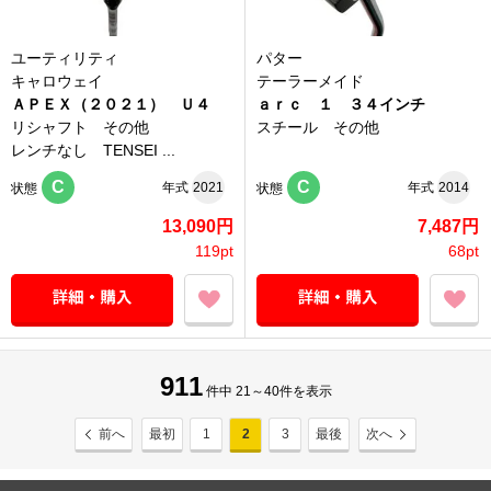
ユーティリティ
パター
キャロウェイ
テーラーメイド
ＡＰＥＸ（２０２１） Ｕ４
ａｒｃ １ ３４インチ
リシャフト その他
スチール その他
レンチなし TENSEI ...
C
C
年式
2021
年式
2014
状態
状態
13,090円
7,487円
119pt
68pt
911
件中 21～40件を表示
前へ
最初
1
2
3
最後
次へ