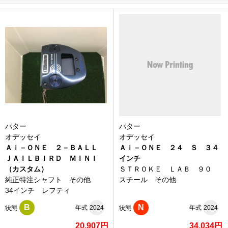
パター
パター
オデッセイ
オデッセイ
Ａｉ－ＯＮＥ ２－ＢＡＬＬ
Ａｉ－ＯＮＥ ２４ Ｓ ３４
ＪＡＩＬＢＩＲＤ ＭＩＮＩ
インチ
（カスタム）
ＳＴＲＯＫＥ ＬＡＢ ９０
純正特注シャフト その他
スチール その他
34インチ レフティ
B
N
年式
2024
年式
2024
状態
状態
20,907円
34,034円