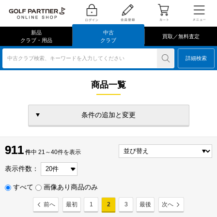
新品
中古
買取／無料査定
クラブ・用品
クラブ
中古クラブ検索、キーワードを入力してください
詳細検索
商品一覧
条件の追加と変更
911
911
件
件中 21～40件を表示
表示件数：
すべて
画像あり商品のみ
前へ
最初
1
2
3
最後
次へ