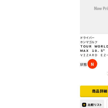
ドライバー
ホンマゴルフ
ＴＯＵＲ ＷＯＲＬ
ＭＡＸ １０．５°
ＶＩＺＡＲＤ ＥＺ
N
状態