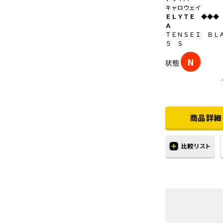
キャロウェイ
ＥＬＹＴＥ ◆◆◆
Ａ
ＴＥＮＳＥＩ ＢＬ
５ Ｓ
N
状態