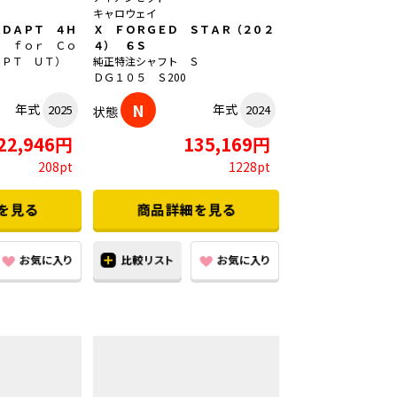
キャロウェイ
ＡＤＡＰＴ ４Ｈ
Ｘ ＦＯＲＧＥＤ ＳＴＡＲ（２０２
Ｘ ｆｏｒ Ｃｏ
４） ６Ｓ
ＡＰＴ ＵＴ）
純正特注シャフト Ｓ
ＤＧ１０５ Ｓ200
N
年式
年式
2025
2024
状態
22,946円
135,169円
208pt
1228pt