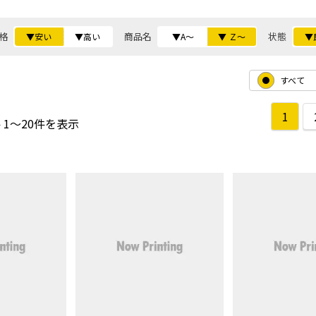
格
商品名
状態
▼安い
▼高い
▼A～
▼ Ｚ～
▼
すべて
1
 1～20件を表示