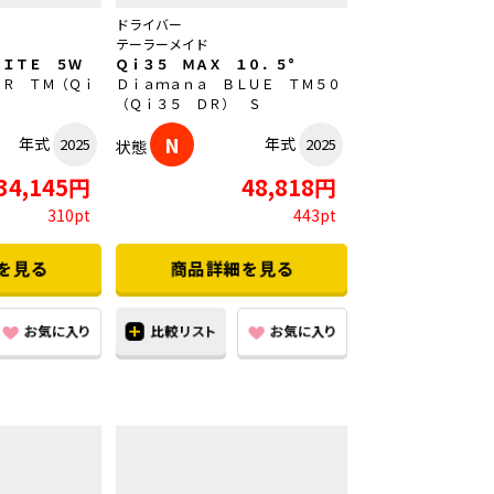
ドライバー
テーラーメイド
ＬＩＴＥ ５Ｗ
Ｑｉ３５ ＭＡＸ １０．５°
ＥＲ ＴＭ（Ｑｉ
Ｄｉａｍａｎａ ＢＬＵＥ ＴＭ５０
（Ｑｉ３５ ＤＲ） Ｓ
N
年式
年式
2025
2025
状態
34,145円
48,818円
310pt
443pt