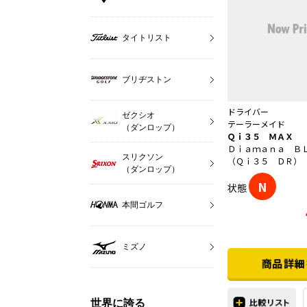
タイトリスト
ブリヂストン
ドライバー
ゼクシオ
テーラーメイド
（ダンロップ）
Ｑｉ３５ ＭＡＸ 
Ｄｉａｍａｎａ Ｂ
スリクソン
（Ｑｉ３５ ＤＲ）
（ダンロップ）
N
状態
本間ゴルフ
ミズノ
世界に誇る