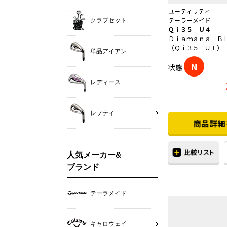
ユーティリティ
テーラーメイド
クラブセット
Ｑｉ３５ Ｕ４
Ｄｉａｍａｎａ Ｂ
（Ｑｉ３５ ＵＴ）
単品アイアン
N
状態
レディース
レフティ
人気メーカー&
ブランド
テーラメイド
キャロウェイ