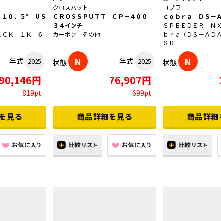
クロスパット
コブラ
 １０．５° ＵＳ
ＣＲＯＳＳＰＵＴＴ ＣＰ－４００
ｃｏｂｒａ ＤＳ－
３４インチ
ＳＰＥＥＤＥＲ Ｎ
ＡＣＫ １Ｋ ６
カーボン その他
ｂｒａ（ＤＳ－ＡＤ
ＳＲ
N
N
年式
年式
2025
2025
状態
状態
90,146円
76,907円
819pt
699pt