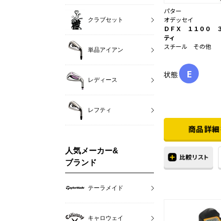
パター
オデッセイ
クラブセット
ＤＦＸ １１００ 
ティ
スチール その他
単品アイアン
E
状態
レディース
レフティ
人気メーカー&
ブランド
テーラメイド
キャロウェイ