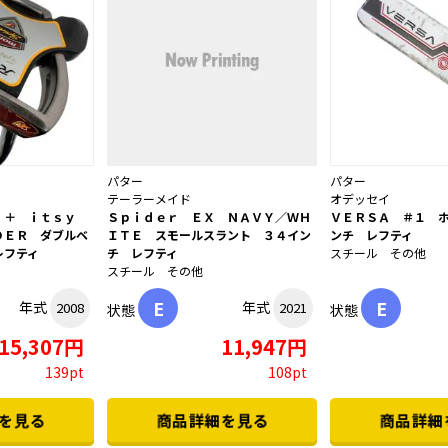
パター
パター
テーラーメイド
オデッセイ
ｉ＋ ｉｔｓｙ
Ｓｐｉｄｅｒ ＥＸ ＮＡＶＹ／ＷＨ
ＶＥＲＳＡ ＃１ 
ＤＥＲ ダブルベ
ＩＴＥ スモールスラント ３４イン
ンチ レフティ
レフティ
チ レフティ
スチール その他
スチール その他
E
E
年式
年式
2008
2021
状態
状態
15,307円
11,947円
139pt
108pt