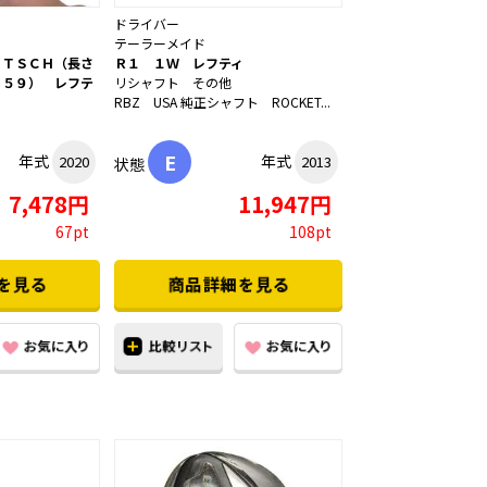
ドライバー
テーラーメイド
ＥＴＳＣＨ（長さ
Ｒ１ １Ｗ レフティ
Ｐ５９） レフテ
リシャフト その他
RBZ USA 純正シャフト ROCKET...
E
年式
年式
2020
2013
状態
7,478円
11,947円
67pt
108pt