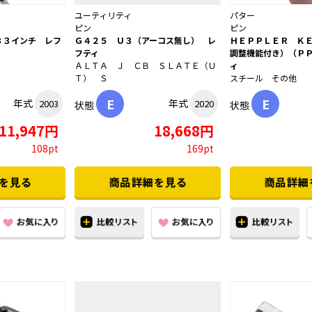
ユーティリティ
パター
ピン
ピン
３３インチ レフ
Ｇ４２５ Ｕ３（アーコス無し） レ
ＨＥＰＰＬＥＲ Ｋ
フティ
調整機能付き）（Ｐ
ＡＬＴＡ Ｊ ＣＢ ＳＬＡＴＥ（Ｕ
ィ
Ｔ） Ｓ
スチール その他
E
E
年式
年式
2003
2020
状態
状態
11,947円
18,668円
108pt
169pt