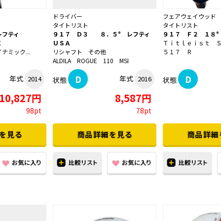
ドライバー
フェアウェイウッド
タイトリスト
タイトリスト
レフティ
９１７ Ｄ３ ８．５° レフティ
９１７ Ｆ２ １８°
Ｘ
ＵＳＡ
Ｔｉｔｌｅｉｓｔ 
ミック...
リシャフト その他
５１７ Ｒ
ALDILA ROGUE 110 MSI
D
D
年式
年式
2014
2016
状態
状態
10,827円
8,587円
98pt
78pt