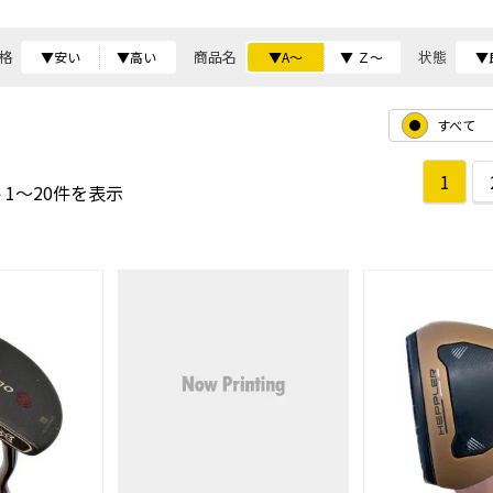
格
商品名
状態
▼安い
▼高い
▼A～
▼ Ｚ～
▼
すべて
1
 1～20件を表示