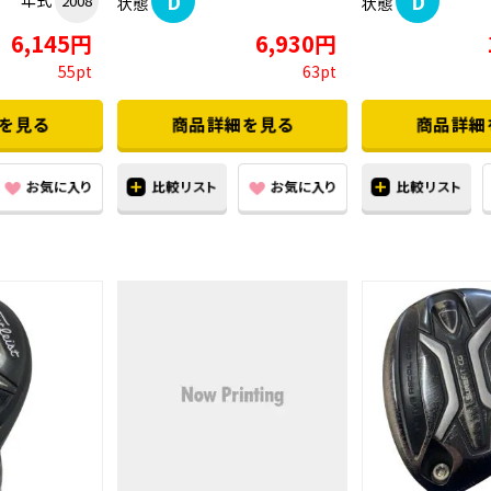
D
D
年式
2008
状態
状態
6,145円
6,930円
55pt
63pt