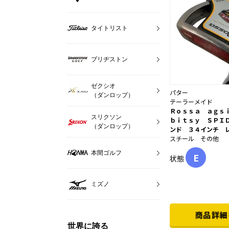
タイトリスト
ブリヂストン
ゼクシオ
パター
（ダンロップ）
テーラーメイド
Ｒｏｓｓａ ａｇｓ
スリクソン
ｂｉｔｓｙ ＳＰＩ
（ダンロップ）
ンド ３４インチ 
スチール その他
本間ゴルフ
E
状態
ミズノ
世界に誇る