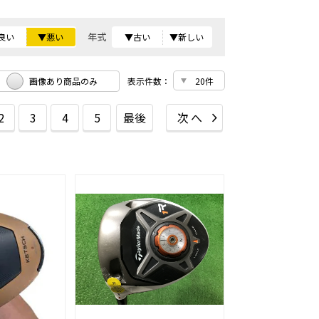
年式
良い
▼悪い
▼古い
▼新しい
画像あり商品のみ
表示件数：
2
3
4
5
最後
次へ