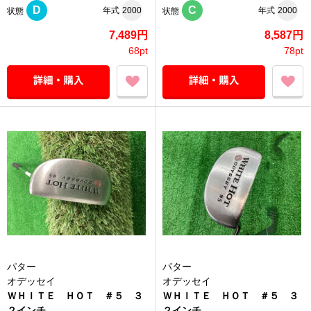
D
C
年式
2000
年式
2000
状態
状態
7,489円
8,587円
68pt
78pt
パター
パター
オデッセイ
オデッセイ
ＷＨＩＴＥ ＨＯＴ ＃５ ３
ＷＨＩＴＥ ＨＯＴ ＃５ ３
２インチ
２インチ