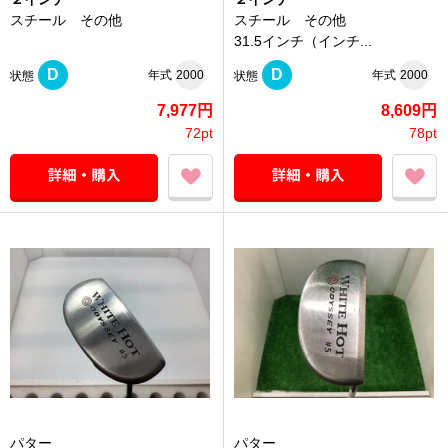
スチール その他
スチール その他
31.5インチ（インチ...
D
D
年式
2000
年式
2000
状態
状態
7,977円
8,609円
72pt
78pt
パター
パター