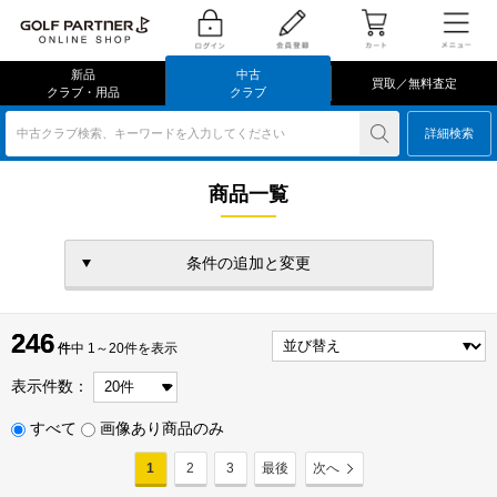
新品
中古
買取／無料査定
クラブ・用品
クラブ
中古クラブ検索、キーワードを入力してください
詳細検索
商品一覧
条件の追加と変更
246
246
件
件中 1～20件を表示
表示件数：
すべて
画像あり商品のみ
1
2
3
最後
次へ