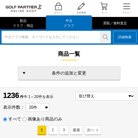
新品
中古
買取／無料査定
クラブ・用品
クラブ
中古クラブ検索、キーワードを入力してください
詳細検索
商品一覧
条件の追加と変更
1236
1236
件
件中 1～20件を表示
表示件数：
すべて
画像あり商品のみ
1
2
3
最後
次へ