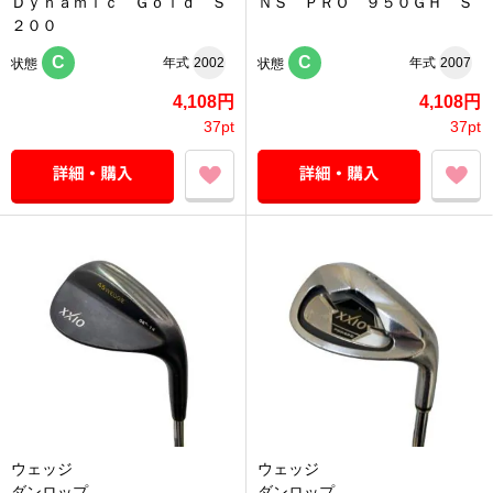
Ｄｙｎａｍｉｃ Ｇｏｌｄ Ｓ
ＮＳ ＰＲＯ ９５０ＧＨ Ｓ
２００
C
C
年式
2002
年式
2007
状態
状態
4,108円
4,108円
37pt
37pt
ウェッジ
ウェッジ
ダンロップ
ダンロップ