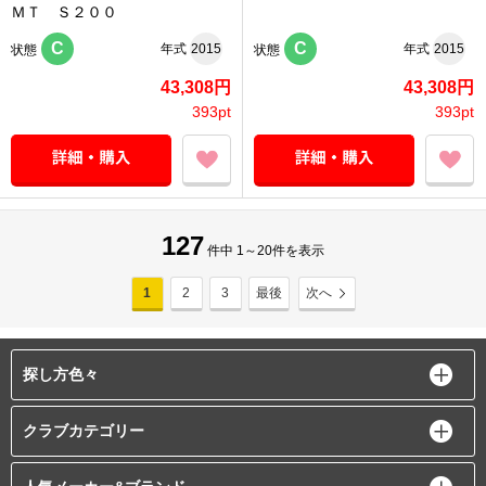
ＭＴ Ｓ２００
C
C
年式
2015
年式
2015
状態
状態
43,308円
43,308円
393pt
393pt
127
件中 1～20件を表示
1
2
3
最後
次へ
探し方色々
クラブカテゴリー