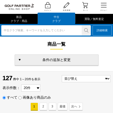
新品
中古
買取／無料査定
クラブ・用品
クラブ
中古クラブ検索、キーワードを入力してください
詳細検索
商品一覧
条件の追加と変更
127
127
件
件中 1～20件を表示
表示件数：
すべて
画像あり商品のみ
1
2
3
最後
次へ