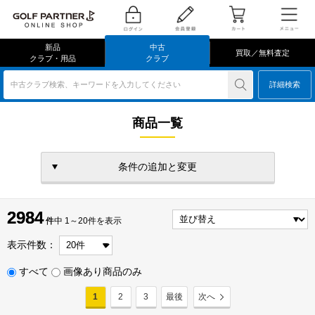
新品
中古
買取／無料査定
クラブ・用品
クラブ
中古クラブ検索、キーワードを入力してください
詳細検索
商品一覧
条件の追加と変更
2984
2984
件
件中 1～20件を表示
表示件数：
すべて
画像あり商品のみ
1
2
3
最後
次へ