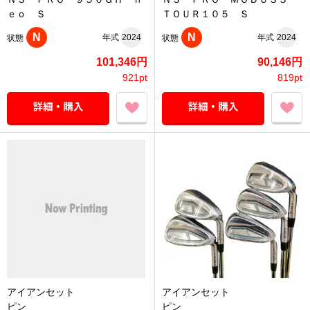
ｅｏ Ｓ
ＴＯＵＲ１０５ Ｓ
N
N
年式
2024
年式
2024
状態
状態
101,346円
90,146円
921pt
819pt
アイアンセット
アイアンセット
ピン
ピン