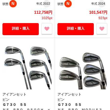
N
N
年式
2022
年式
2024
状態
状態
112,758円
101,547円
1025pt
923pt
アイアンセット
アイアンセット
ピン
ピン
Ｇ７３０ ５Ｓ
Ｇ７３０ ５Ｓ
ＮＳ ＰＲＯ ９５０ＧＨ ｎ
ＮＳ ＰＲＯ ＭＯＤＵＳ３