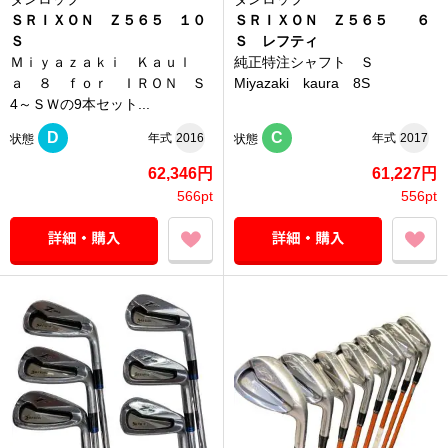
ＳＲＩＸＯＮ Ｚ５６５ １０
ＳＲＩＸＯＮ Ｚ５６５ ６
Ｓ
Ｓ レフティ
Ｍｉｙａｚａｋｉ Ｋａｕｌ
純正特注シャフト Ｓ
ａ ８ ｆｏｒ ＩＲＯＮ Ｓ
Miyazaki kaura 8S
4～ＳＷの9本セット...
D
C
年式
2016
年式
2017
状態
状態
62,346円
61,227円
566pt
556pt