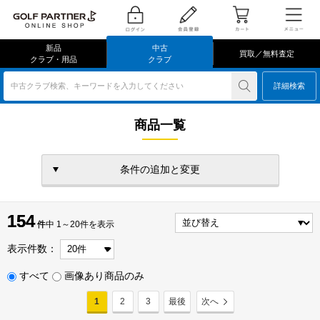
新品
中古
買取／無料査定
クラブ・用品
クラブ
中古クラブ検索、キーワードを入力してください
詳細検索
商品一覧
条件の追加と変更
154
154
件
件中 1～20件を表示
表示件数：
すべて
画像あり商品のみ
1
2
3
最後
次へ