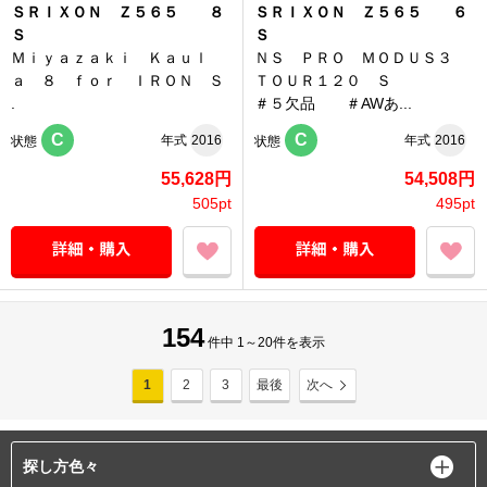
ＳＲＩＸＯＮ Ｚ５６５ ８
ＳＲＩＸＯＮ Ｚ５６５ ６
Ｓ
Ｓ
Ｍｉｙａｚａｋｉ Ｋａｕｌ
ＮＳ ＰＲＯ ＭＯＤＵＳ３
ａ ８ ｆｏｒ ＩＲＯＮ Ｓ
ＴＯＵＲ１２０ Ｓ
.
＃５欠品 ＃AWあ...
C
C
年式
2016
年式
2016
状態
状態
55,628円
54,508円
505pt
495pt
154
件中 1～20件を表示
1
2
3
最後
次へ
探し方色々