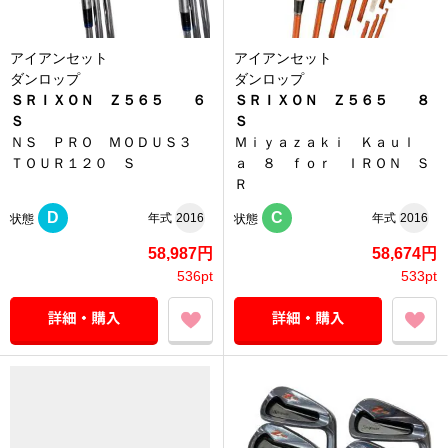
アイアンセット
アイアンセット
ダンロップ
ダンロップ
ＳＲＩＸＯＮ Ｚ５６５ ６
ＳＲＩＸＯＮ Ｚ５６５ ８
Ｓ
Ｓ
ＮＳ ＰＲＯ ＭＯＤＵＳ３
Ｍｉｙａｚａｋｉ Ｋａｕｌ
ＴＯＵＲ１２０ Ｓ
ａ ８ ｆｏｒ ＩＲＯＮ Ｓ
Ｒ
D
C
年式
2016
年式
2016
状態
状態
58,987円
58,674円
536pt
533pt