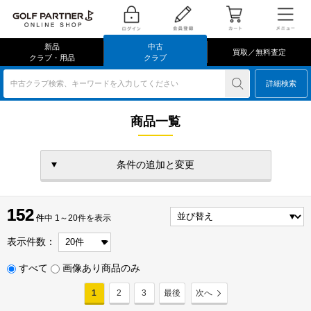
新品
中古
買取／無料査定
クラブ・用品
クラブ
中古クラブ検索、キーワードを入力してください
詳細検索
商品一覧
条件の追加と変更
152
152
件
件中 1～20件を表示
表示件数：
すべて
画像あり商品のみ
1
2
3
最後
次へ