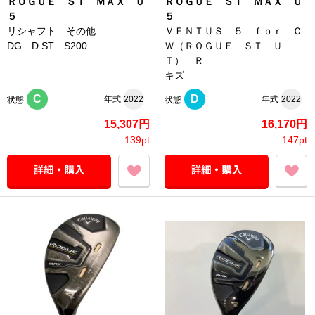
ＲＯＧＵＥ ＳＴ ＭＡＸ Ｕ
ＲＯＧＵＥ ＳＴ ＭＡＸ Ｕ
５
５
リシャフト その他
ＶＥＮＴＵＳ ５ ｆｏｒ Ｃ
DG D.ST S200
Ｗ（ＲＯＧＵＥ ＳＴ Ｕ
Ｔ） Ｒ
キズ
C
D
年式
2022
年式
2022
状態
状態
15,307円
16,170円
139pt
147pt