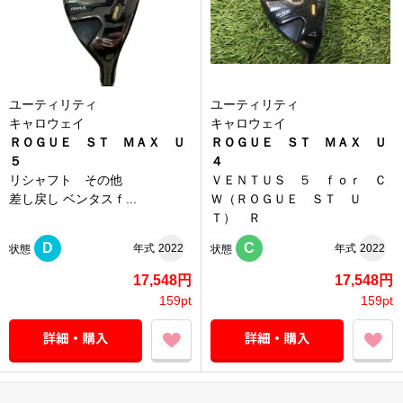
ユーティリティ
ユーティリティ
キャロウェイ
キャロウェイ
ＲＯＧＵＥ ＳＴ ＭＡＸ Ｕ
ＲＯＧＵＥ ＳＴ ＭＡＸ Ｕ
５
４
リシャフト その他
ＶＥＮＴＵＳ ５ ｆｏｒ Ｃ
差し戻し ベンタスｆ...
Ｗ（ＲＯＧＵＥ ＳＴ Ｕ
Ｔ） Ｒ
D
C
年式
2022
年式
2022
状態
状態
17,548円
17,548円
159pt
159pt