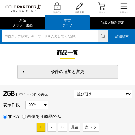
新品
中古
買取／無料査定
クラブ・用品
クラブ
中古クラブ検索、キーワードを入力してください
詳細検索
商品一覧
条件の追加と変更
258
258
件
件中 1～20件を表示
表示件数：
すべて
画像あり商品のみ
1
2
3
最後
次へ