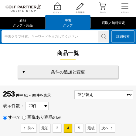
新品
中古
買取／無料査定
クラブ・用品
クラブ
中古クラブ検索、キーワードを入力してください
詳細検索
商品一覧
条件の追加と変更
253
253
件
件中 61～80件を表示
表示件数：
すべて
画像あり商品のみ
前へ
最初
3
4
5
最後
次へ