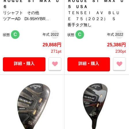
ＲＯＧＵＥ ＳＴ ＭＡＸ Ｕ
ＲＯＧＵＥ ＳＴ ＭＡＸ Ｕ
６
５ ＵＳＡ
リシャフト その他
ＴＥＮＳＥＩ ＡＶ ＢＬＵ
ツアーAD DI-95HYBR...
Ｅ ７５（２０２２） Ｓ
番手タグ無し
C
C
年式
2022
年式
2022
状態
状態
29,868円
25,386円
271pt
230pt