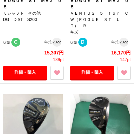
ＲＯＧＵＥ ＳＴ ＭＡＸ Ｕ
ＲＯＧＵＥ ＳＴ ＭＡＸ Ｕ
５
５
リシャフト その他
ＶＥＮＴＵＳ ５ ｆｏｒ Ｃ
DG D.ST S200
Ｗ（ＲＯＧＵＥ ＳＴ Ｕ
Ｔ） Ｒ
キズ
C
D
年式
2022
年式
2022
状態
状態
15,307円
16,170円
139pt
147pt