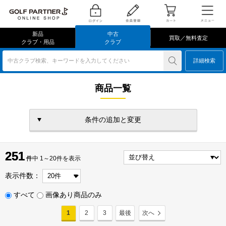
新品
中古
買取／無料査定
クラブ・用品
クラブ
中古クラブ検索、キーワードを入力してください
詳細検索
商品一覧
条件の追加と変更
251
251
件
件中 1～20件を表示
表示件数：
すべて
画像あり商品のみ
1
2
3
最後
次へ