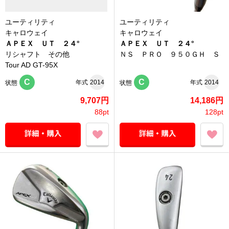
ユーティリティ
ユーティリティ
キャロウェイ
キャロウェイ
ＡＰＥＸ ＵＴ ２４°
ＡＰＥＸ ＵＴ ２４°
リシャフト その他
ＮＳ ＰＲＯ ９５０ＧＨ Ｓ
Tour AD GT-95X
C
C
年式
2014
年式
2014
状態
状態
9,707円
14,186円
88pt
128pt