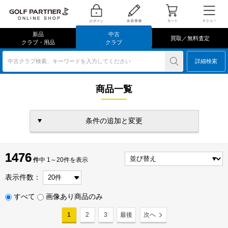
新品
中古
買取／無料査定
クラブ・用品
クラブ
中古クラブ検索、キーワードを入力してください
詳細検索
商品一覧
条件の追加と変更
1476
1476
件
件中 1～20件を表示
表示件数：
すべて
画像あり商品のみ
1
2
3
最後
次へ