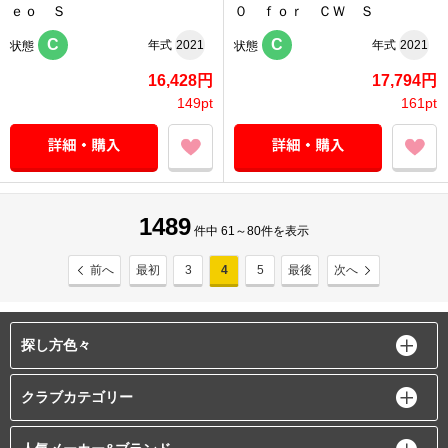
ｅｏ Ｓ
０ ｆｏｒ ＣＷ Ｓ
C
C
年式
2021
年式
2021
状態
状態
16,428円
17,794円
149pt
161pt
1489
件中 61～80件を表示
前へ
最初
3
4
5
最後
次へ
探し方色々
クラブカテゴリー