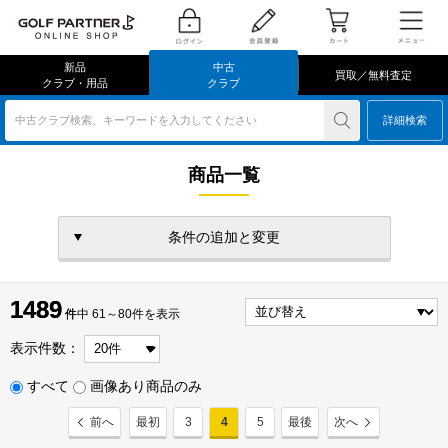
新品
中古
買取／無料査定
クラブ・用品
クラブ
中古クラブ検索、キーワードを入力してください
詳細検索
商品一覧
条件の追加と変更
1489
1489
件
件中 61～80件を表示
表示件数：
すべて
画像あり商品のみ
前へ
最初
3
4
5
最後
次へ