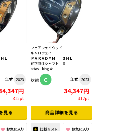
フェアウェイウッド
キャロウェイ
ＨＬ
ＰＡＲＡＤＹＭ ３ＨＬ
Ｓ
純正特注シャフト Ｓ
attas king 4s
C
年式
年式
2023
2023
状態
34,347円
34,347円
312pt
312pt