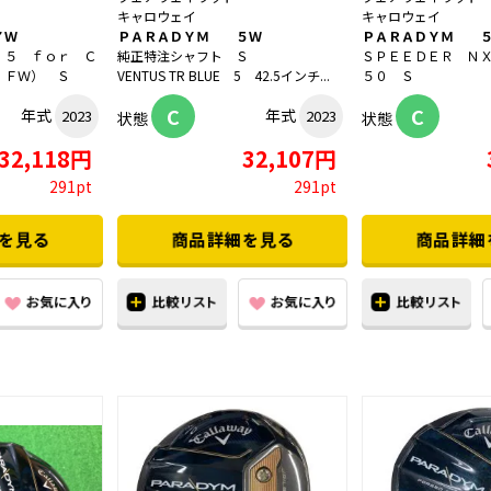
キャロウェイ
キャロウェイ
７Ｗ
ＰＡＲＡＤＹＭ ５Ｗ
ＰＡＲＡＤＹＭ 
 ５ ｆｏｒ Ｃ
純正特注シャフト Ｓ
ＳＰＥＥＤＥＲ Ｎ
 ＦＷ） Ｓ
VENTUS TR BLUE 5 42.5インチ...
５０ Ｓ
C
C
年式
年式
2023
2023
状態
状態
32,118円
32,107円
291pt
291pt