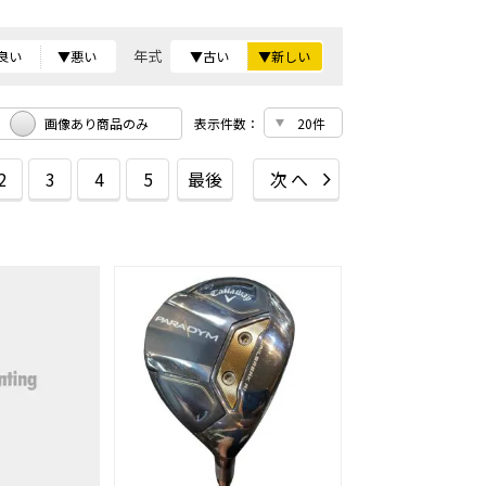
年式
良い
▼悪い
▼古い
▼新しい
画像あり商品のみ
表示件数：
2
3
4
5
最後
次へ