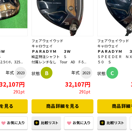
フェアウェイウッド
フェアウェイウッド
キャロウェイ
キャロウェイ
５Ｗ
ＰＡＲＡＤＹＭ ３Ｗ
ＰＡＲＡＤＹＭ 
Ｓ
純正特注シャフト Ｓ
ＳＰＥＥＤＥＲ Ｎ
.5ｲﾝﾁ、325...
付属レンチなし Tour AD F-5...
５０ Ｓ
B
C
年式
年式
2023
2023
状態
状態
32,107円
32,107円
291pt
291pt