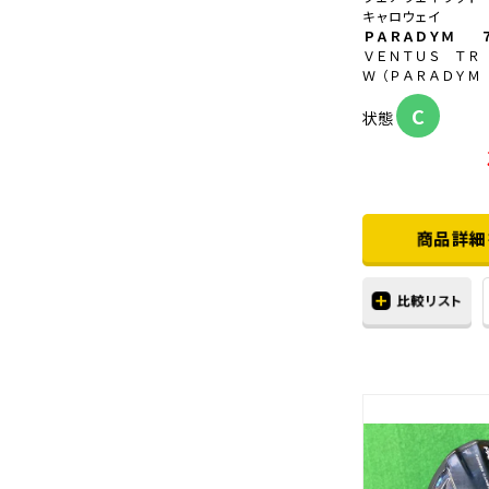
キャロウェイ
ＰＡＲＡＤＹＭ 
ＶＥＮＴＵＳ ＴＲ
Ｗ（ＰＡＲＡＤＹＭ
C
状態