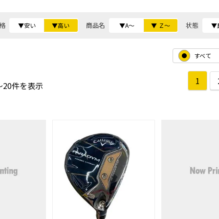
格
商品名
状態
▼安い
▼高い
▼A～
▼ Ｚ～
▼
すべて
1
～20件を表示