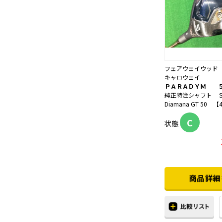
フェアウェイウッド
キャロウェイ
ＰＡＲＡＤＹＭ 
純正特注シャフト 
Diamana GT 50 【42
C
状態