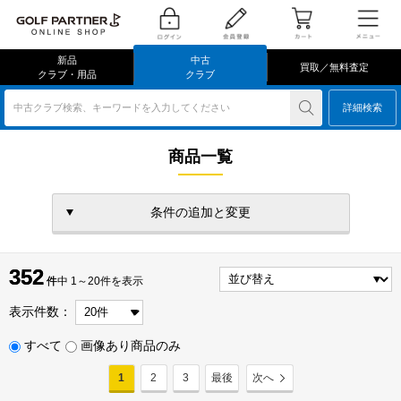
新品
中古
買取／無料査定
クラブ・用品
クラブ
中古クラブ検索、キーワードを入力してください
詳細検索
商品一覧
条件の追加と変更
352
352
件
件中 1～20件を表示
表示件数：
すべて
画像あり商品のみ
1
2
3
最後
次へ