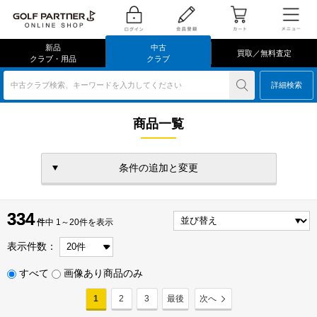
新品
中古
買取／無料査定
クラブ・用品
クラブ
中古クラブ検索、キーワードを入力してください
詳細検索
商品一覧
条件の追加と変更
334
334
件
件中 1～20件を表示
表示件数：
すべて
画像あり商品のみ
1
2
3
最後
次へ