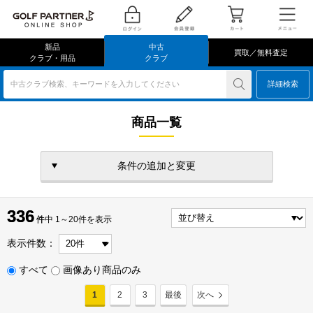
新品
中古
買取／無料査定
クラブ・用品
クラブ
中古クラブ検索、キーワードを入力してください
詳細検索
商品一覧
条件の追加と変更
336
336
件
件中 1～20件を表示
表示件数：
すべて
画像あり商品のみ
1
2
3
最後
次へ