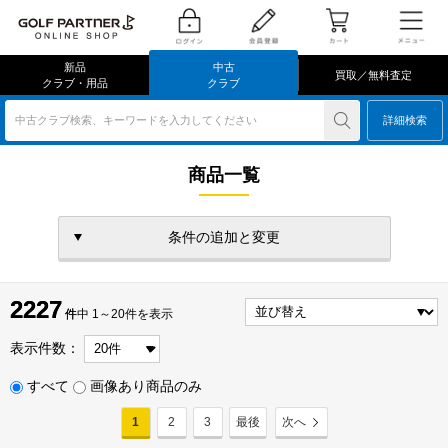
新品
中古
買取／無料査定
クラブ・用品
クラブ
中古クラブ検索、キーワードを入力してください
詳細検索
商品一覧
条件の追加と変更
2227
2227
件
件中 1～20件を表示
表示件数：
すべて
画像あり商品のみ
1
2
3
最後
次へ