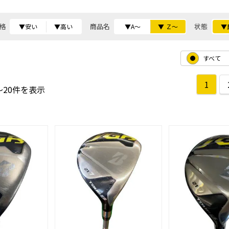
格
商品名
状態
▼安い
▼高い
▼A～
▼ Ｚ～
▼
すべて
1
～20件を表示