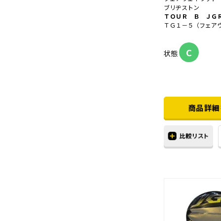
ブリヂストン
ＴＯＵＲ Ｂ ＪＧ
ＴＧ１－５（フェア
C
状態