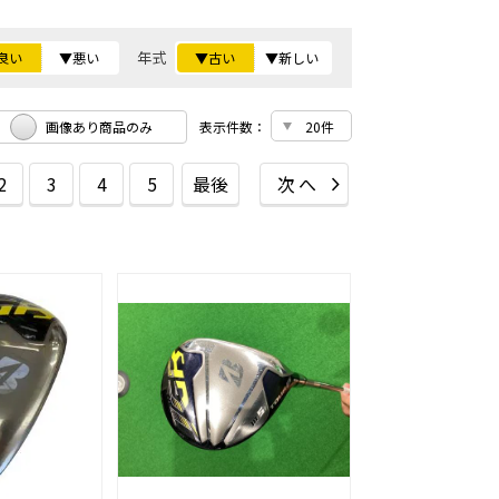
年式
良い
▼悪い
▼古い
▼新しい
画像あり商品のみ
表示件数：
2
3
4
5
最後
次へ