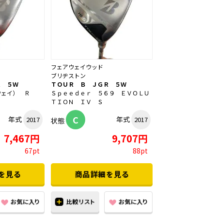
フェアウェイウッド
ブリヂストン
Ｒ ５Ｗ
ＴＯＵＲ Ｂ ＪＧＲ ５Ｗ
ウェイ） Ｒ
Ｓｐｅｅｄｅｒ ５６９ ＥＶＯＬＵ
ＴＩＯＮ ＩＶ Ｓ
C
年式
年式
2017
2017
状態
7,467円
9,707円
67pt
88pt