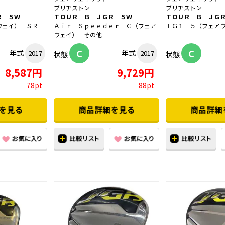
ブリヂストン
ブリヂストン
Ｒ ５Ｗ
ＴＯＵＲ Ｂ ＪＧＲ ５Ｗ
ＴＯＵＲ Ｂ ＪＧ
ウェイ） ＳＲ
Ａｉｒ Ｓｐｅｅｄｅｒ Ｇ（フェア
ＴＧ１－５（フェア
ウェイ） その他
C
C
年式
年式
2017
2017
状態
状態
8,587円
9,729円
78pt
88pt