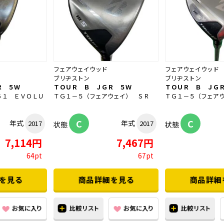
フェアウェイウッド
フェアウェイウッド
ブリヂストン
ブリヂストン
Ｒ ５Ｗ
ＴＯＵＲ Ｂ ＪＧＲ ５Ｗ
ＴＯＵＲ Ｂ ＪＧ
６１ ＥＶＯＬＵ
ＴＧ１－５（フェアウェイ） ＳＲ
ＴＧ１－５（フェア
C
C
年式
年式
2017
2017
状態
状態
7,114円
7,467円
64pt
67pt