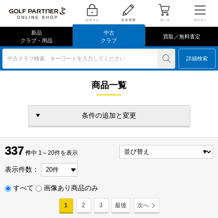
新品
中古
買取／無料査定
クラブ・用品
クラブ
中古クラブ検索、キーワードを入力してください
詳細検索
商品一覧
条件の追加と変更
337
337
件
件中 1～20件を表示
表示件数：
すべて
画像あり商品のみ
1
2
3
最後
次へ