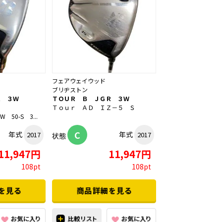
フェアウェイウッド
ブリヂストン
Ｒ ３Ｗ
ＴＯＵＲ Ｂ ＪＧＲ ３Ｗ
Ｓ
Ｔｏｕｒ ＡＤ ＩＺ－５ Ｓ
W 50-S 3...
C
年式
年式
2017
2017
状態
11,947円
11,947円
108pt
108pt