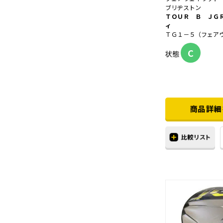
ブリヂストン
ＴＯＵＲ Ｂ ＪＧ
ィ
ＴＧ１－５（フェア
C
状態