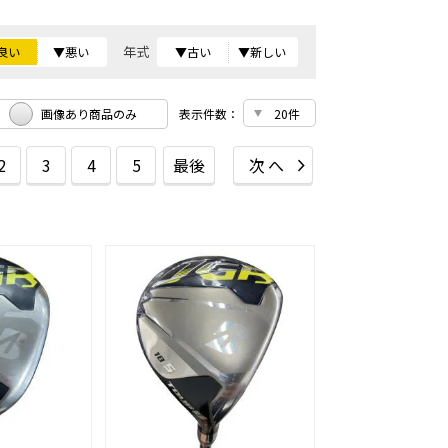
年式
良い
▼悪い
▼古い
▼新しい
画像あり商品のみ
表示件数：
2
3
4
5
最後
次へ