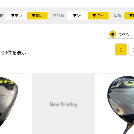
格
商品名
状態
▼安い
▼高い
▼A～
▼ Ｚ～
▼
すべて
1
～20件を表示