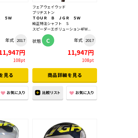
フェアウェイウッド
ブリヂストン
Ｒ ５Ｗ
ＴＯＵＲ Ｂ ＪＧＲ ５Ｗ
Ｓ
純正特注シャフト Ｓ
スピーダーエボリューション4FW...
C
年式
年式
2017
2017
状態
11,947円
11,947円
108pt
108pt