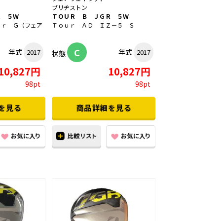
ブリヂストン
Ｒ ５Ｗ
ＴＯＵＲ Ｂ ＪＧＲ ５Ｗ
ｅｒ Ｇ（フェア
Ｔｏｕｒ ＡＤ ＩＺ－５ Ｓ
C
年式
年式
2017
2017
状態
10,827円
10,827円
98pt
98pt