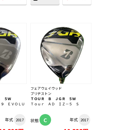
フェアウェイウッド
ブリヂストン
Ｒ ５Ｗ
ＴＯＵＲ Ｂ ＪＧＲ ５Ｗ
６９ ＥＶＯＬＵ
Ｔｏｕｒ ＡＤ ＩＺ－５ Ｓ
C
年式
年式
2017
2017
状態