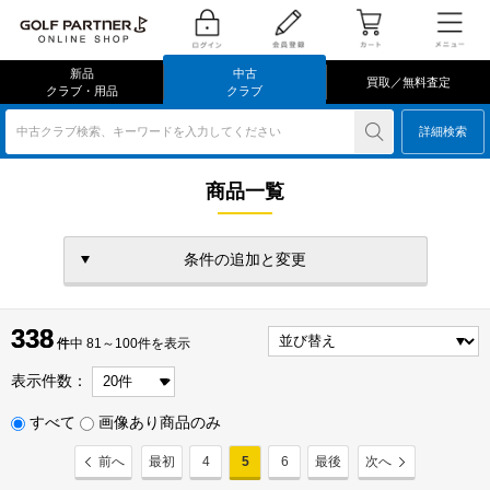
新品
中古
買取／無料査定
クラブ・用品
クラブ
中古クラブ検索、キーワードを入力してください
詳細検索
商品一覧
条件の追加と変更
338
338
件
件中 81～100件を表示
表示件数：
すべて
画像あり商品のみ
前へ
最初
4
5
6
最後
次へ