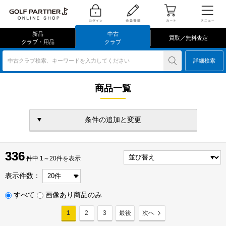
新品
中古
買取／無料査定
クラブ・用品
クラブ
中古クラブ検索、キーワードを入力してください
詳細検索
商品一覧
条件の追加と変更
336
336
件
件中 1～20件を表示
表示件数：
すべて
画像あり商品のみ
1
2
3
最後
次へ