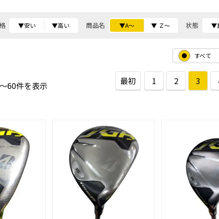
格
商品名
状態
▼安い
▼高い
▼A～
▼ Ｚ～
▼
すべて
最初
1
2
3
1～60件を表示