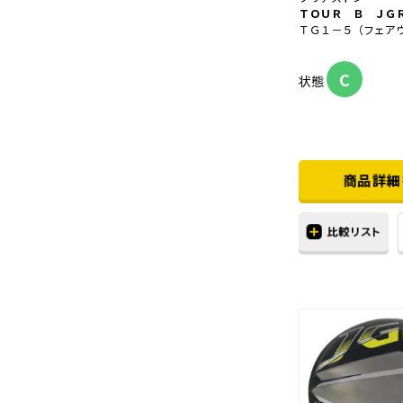
ＴＯＵＲ Ｂ ＪＧ
ＴＧ１－５（フェア
C
状態