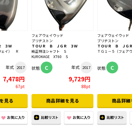
フェアウェイウッド
フェアウェイウッド
ブリヂストン
ブリヂストン
Ｒ ３Ｗ
ＴＯＵＲ Ｂ ＪＧＲ ３Ｗ
ＴＯＵＲ Ｂ ＪＧ
ウェイ） Ｒ
純正特注シャフト Ｓ
ＴＧ１－５（フェア
KUROKAGE XT60 Ｓ
C
C
年式
年式
2017
2017
状態
状態
7,478円
9,729円
67pt
88pt