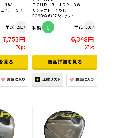
Ｒ ３Ｗ
ＴＯＵＲ Ｂ ＪＧＲ ３Ｗ
ウェイ） ＳＲ
リシャフト その他
ROMBAX 6X07 Sシャフト
C
年式
年式
2017
2017
状態
7,753円
6,348円
70pt
57pt