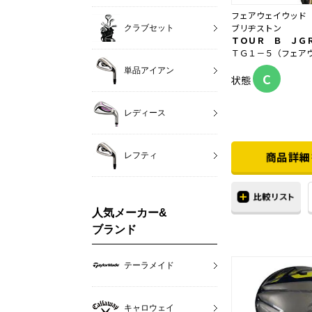
フェアウェイウッド
ブリヂストン
クラブセット
ＴＯＵＲ Ｂ ＪＧ
ＴＧ１－５（フェア
単品アイアン
C
状態
レディース
レフティ
人気メーカー&
ブランド
テーラメイド
キャロウェイ