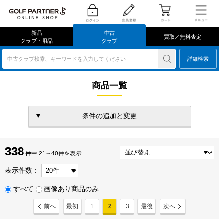
新品
中古
買取／無料査定
クラブ・用品
クラブ
中古クラブ検索、キーワードを入力してください
詳細検索
商品一覧
条件の追加と変更
338
338
件
件中 21～40件を表示
表示件数：
すべて
画像あり商品のみ
前へ
最初
1
2
3
最後
次へ