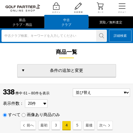
新品
中古
買取／無料査定
クラブ・用品
クラブ
中古クラブ検索、キーワードを入力してください
詳細検索
商品一覧
条件の追加と変更
338
338
件
件中 61～80件を表示
表示件数：
すべて
画像あり商品のみ
前へ
最初
3
4
5
最後
次へ