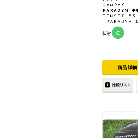
キャロウェイ
ＰＡＲＡＤＹＭ ◆
ＴＥＮＳＥＩ ５５
（ＰＡＲＡＤＹＭ 
C
状態