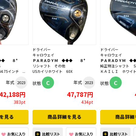
ドライバー
ドライバー
キャロウェイ
キャロウェイ
◆◆ ８°
ＰＡＲＡＤＹＭ ◆◆◆ ８°
ＰＡＲＡＤＹＭ ◆
Ｓ
リシャフト その他
純正特注シャフト 
4.75インチ ...
USカイリホワイト 60X
ＫＡＩＬＩ ホワイ
C
C
年式
年式
2023
2023
状態
状態
42,188円
47,787円
383pt
434pt