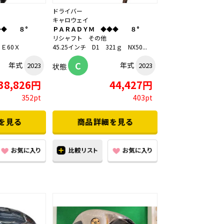
ドライバー
キャロウェイ
◆◆ ８°
ＰＡＲＡＤＹＭ ◆◆◆ ８°
Ｓ
リシャフト その他
Ｅ60Ｘ
45.25インチ D1 321ｇ NX50...
C
年式
年式
2023
2023
状態
38,826円
44,427円
352pt
403pt