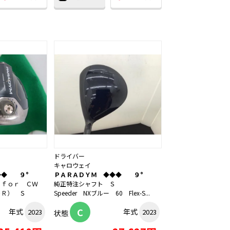
ドライバー
キャロウェイ
◆◆ ９°
ＰＡＲＡＤＹＭ ◆◆◆ ９°
 ｆｏｒ ＣＷ
純正特注シャフト Ｓ
ＤＲ） Ｓ
Speeder NXブルー 60 Flex-S...
C
年式
年式
2023
2023
状態