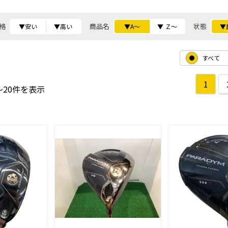
格
商品名
状態
▼安い
▼高い
▼A～
▼ Ｚ～
▼
すべて
1
～20件を表示