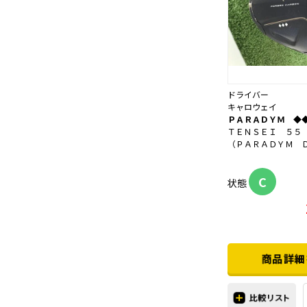
ドライバー
キャロウェイ
ＰＡＲＡＤＹＭ ◆
ＴＥＮＳＥＩ ５５
（ＰＡＲＡＤＹＭ 
C
状態