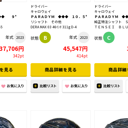
ドライバー
ドライバー
キャロウェイ
キャロウェイ
◆◆ ９°
ＰＡＲＡＤＹＭ ◆◆◆ １０．５°
ＰＡＲＡＤＹＭ ◆
リシャフト その他
純正特注シャフト 
55
DERA MAX 03 46ｲﾝﾁ 311g D-4
ＴＥＮＳＥＩ ＢＬＵ
B
C
年式
年式
2023
2023
状態
状態
37,706円
45,547円
342pt
414pt