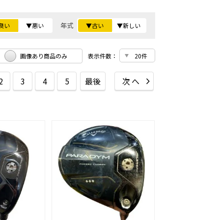
年式
良い
▼悪い
▼古い
▼新しい
画像あり商品のみ
表示件数：
2
3
4
5
最後
次へ