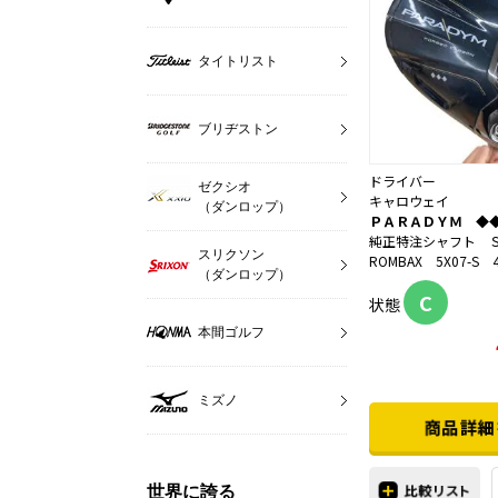
タイトリスト
ブリヂストン
ドライバー
ゼクシオ
キャロウェイ
（ダンロップ）
ＰＡＲＡＤＹＭ ◆
純正特注シャフト 
スリクソン
ROMBAX 5X07-S 4
（ダンロップ）
C
状態
本間ゴルフ
ミズノ
世界に誇る