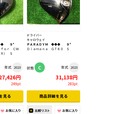
ドライバー
キャロウェイ
◆◆ ９°
ＰＡＲＡＤＹＭ ◆◆◆ ９°
 ｆｏｒ ＣＷ
Ｄｉａｍａｎａ ＧＴ６０ Ｓ
ＤＲ） Ｓ
C
年式
年式
2023
2023
状態
27,426円
31,138円
249pt
283pt