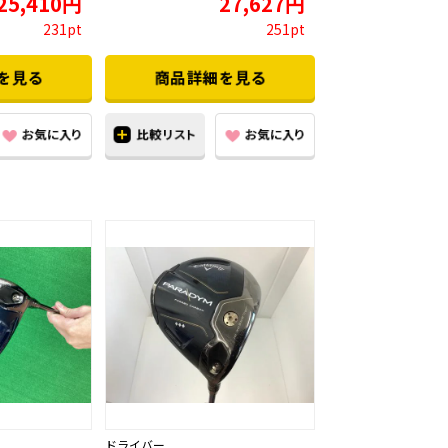
25,410円
27,627円
231pt
251pt
ドライバー