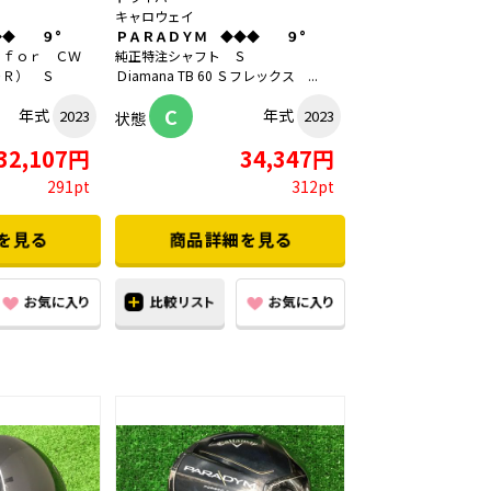
キャロウェイ
◆◆ ９°
ＰＡＲＡＤＹＭ ◆◆◆ ９°
 ｆｏｒ ＣＷ
純正特注シャフト Ｓ
ＤＲ） Ｓ
Ｄiamana TB 60 Ｓフレックス ...
C
年式
年式
2023
2023
状態
32,107円
34,347円
291pt
312pt