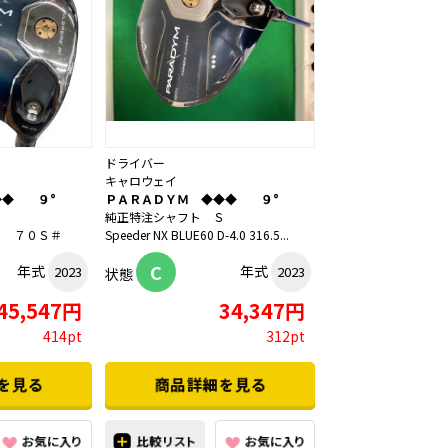
ドライバー
キャロウェイ
◆◆ ９°
ＰＡＲＡＤＹＭ ◆◆◆ ９°
Ｓ
純正特注シャフト Ｓ
ト ７０Ｓ＃
Speeder NX BLUE60 D-4.0 316.5...
C
年式
年式
2023
2023
状態
45,547円
34,347円
414pt
312pt