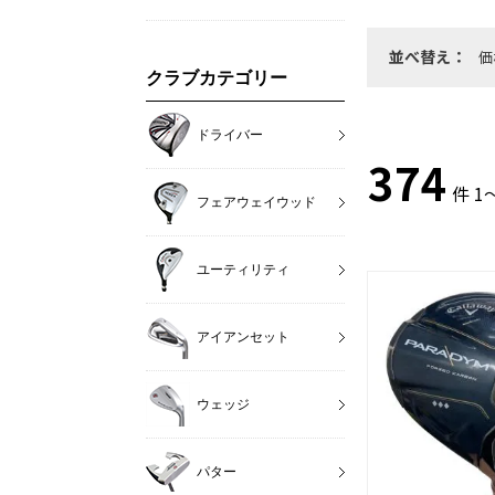
並べ替え：
価
クラブカテゴリー
ドライバー
374
件 1
フェアウェイウッド
ユーティリティ
アイアンセット
ウェッジ
パター