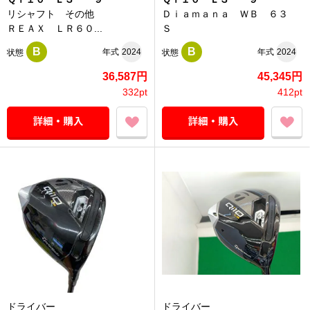
リシャフト その他
Ｄｉａｍａｎａ ＷＢ ６３
ＲＥＡＸ ＬＲ６０...
Ｓ
B
B
年式
2024
年式
2024
状態
状態
36,587円
45,345円
332pt
412pt
ドライバー
ドライバー