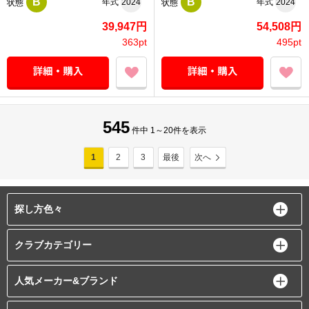
B
B
年式
2024
年式
2024
状態
状態
39,947円
54,508円
363pt
495pt
545
件中 1～20件を表示
1
2
3
最後
次へ
探し方色々
クラブカテゴリー
人気メーカー&ブランド