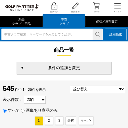
新品
中古
買取／無料査定
クラブ・用品
クラブ
中古クラブ検索、キーワードを入力してください
詳細検索
商品一覧
条件の追加と変更
545
545
件
件中 1～20件を表示
表示件数：
すべて
画像あり商品のみ
1
2
3
最後
次へ