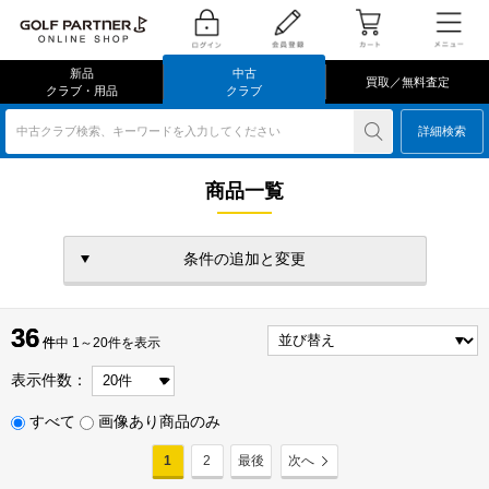
新品
中古
買取／無料査定
クラブ・用品
クラブ
中古クラブ検索、キーワードを入力してください
詳細検索
商品一覧
条件の追加と変更
36
36
件
件中 1～20件を表示
表示件数：
すべて
画像あり商品のみ
1
2
最後
次へ