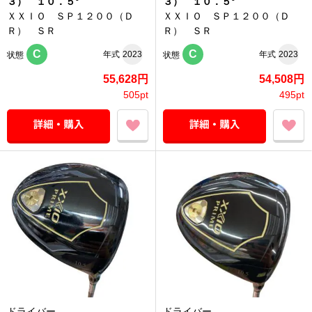
３） １０．５°
３） １０．５°
ＸＸＩＯ ＳＰ１２００（Ｄ
ＸＸＩＯ ＳＰ１２００（Ｄ
Ｒ） ＳＲ
Ｒ） ＳＲ
C
C
年式
2023
年式
2023
状態
状態
55,628円
54,508円
505pt
495pt
ドライバー
ドライバー