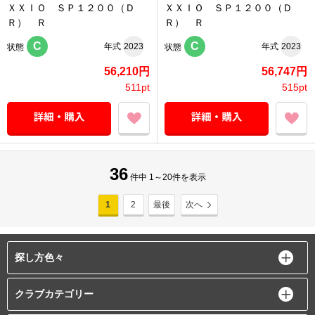
ＸＸＩＯ ＳＰ１２００（Ｄ
ＸＸＩＯ ＳＰ１２００（Ｄ
Ｒ） Ｒ
Ｒ） Ｒ
C
C
年式
2023
年式
2023
状態
状態
56,210円
56,747円
511pt
515pt
36
件中 1～20件を表示
1
2
最後
次へ
探し方色々
クラブカテゴリー