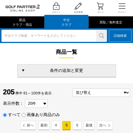
新品
中古
買取／無料査定
クラブ・用品
クラブ
中古クラブ検索、キーワードを入力してください
詳細検索
商品一覧
条件の追加と変更
205
205
件
件中 81～100件を表示
表示件数：
すべて
画像あり商品のみ
前へ
最初
4
5
6
最後
次へ