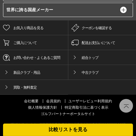
世界に誇る国産メーカー
お気入り商品を見る
クーポンを確認する
ご購入について
配送お支払いについて
お問い合わせ・よくあるご質問
総合トップ
新品クラブ・用品
中古クラブ
買取・無料査定
会社概要
会員規約
ユーザーレビュー利用規約
個人情報保護方針
特定商取引法に基づく表示
ゴルフパートナーポータルサイト
(株)ゴルフパートナー古物商許可番号 東京都公安委員会許可番号第301089905447号
比較リストを見る
© GOLFPartner Co.,LTD. All Right Reserved.