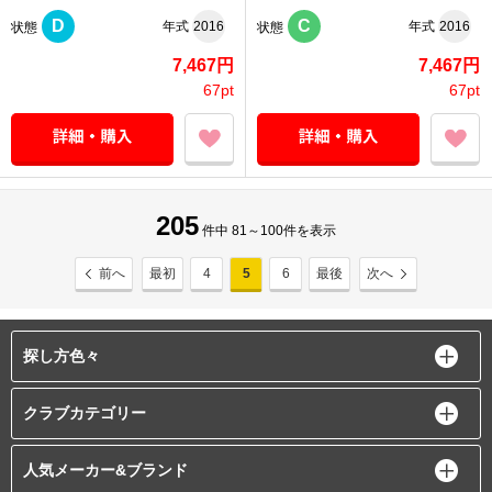
D
C
年式
2016
年式
2016
状態
状態
7,467円
7,467円
67pt
67pt
205
件中 81～100件を表示
前へ
最初
4
5
6
最後
次へ
探し方色々
クラブカテゴリー
人気メーカー&ブランド