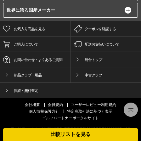
世界に誇る国産メーカー
お気入り商品を見る
クーポンを確認する
ご購入について
配送お支払いについて
お問い合わせ・よくあるご質問
総合トップ
新品クラブ・用品
中古クラブ
買取・無料査定
会社概要
会員規約
ユーザーレビュー利用規約
個人情報保護方針
特定商取引法に基づく表示
ゴルフパートナーポータルサイト
(株)ゴルフパートナー古物商許可番号 東京都公安委員会許可番号第301089905447号
比較リストを見る
© GOLFPartner Co.,LTD. All Right Reserved.