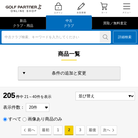
新品
中古
買取／無料査定
クラブ・用品
クラブ
中古クラブ検索、キーワードを入力してください
詳細検索
商品一覧
条件の追加と変更
205
205
件
件中 21～40件を表示
表示件数：
すべて
画像あり商品のみ
前へ
最初
1
2
3
最後
次へ