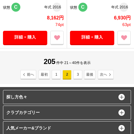
C
C
年式
2016
年式
2016
状態
状態
8,162円
6,930円
74pt
63pt
205
件中 21～40件を表示
前へ
最初
1
2
3
最後
次へ
探し方色々
クラブカテゴリー
人気メーカー&ブランド