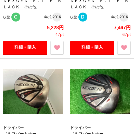
ＮＥＸＧＥＮ Ｅ．Ｉ．Ｆ Ｂ
ＮＥＸＧＥＮ Ｅ．Ｉ．Ｆ Ｂ
ＬＡＣＫ その他
ＬＡＣＫ その他
C
D
年式
2016
年式
2016
状態
状態
5,228円
7,467円
47pt
67pt
ドライバー
ドライバー
ゴルフパートナー
ゴルフパートナー