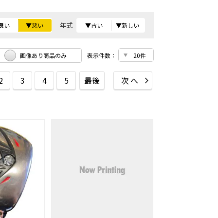
年式
良い
▼悪い
▼古い
▼新しい
画像あり商品のみ
表示件数：
2
3
4
5
最後
次へ