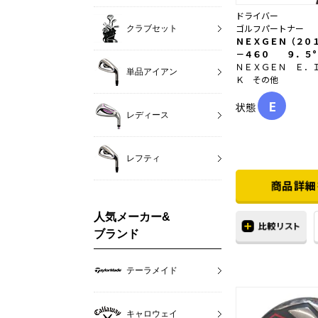
ドライバー
ゴルフパートナー
クラブセット
ＮＥＸＧＥＮ（２０
－４６０ ９．５°
ＮＥＸＧＥＮ Ｅ．
単品アイアン
Ｋ その他
E
状態
レディース
レフティ
人気メーカー&
ブランド
テーラメイド
キャロウェイ