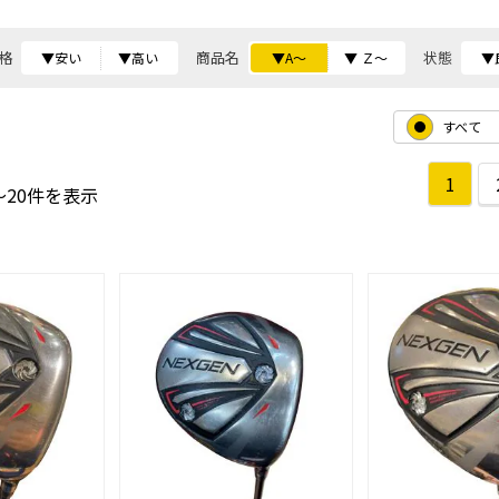
格
商品名
状態
▼安い
▼高い
▼A～
▼ Ｚ～
▼
すべて
1
～20件を表示