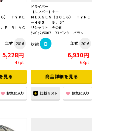
ドライバー
ゴルフパートナー
１６） ＴＹＰＥ
ＮＥＸＧＥＮ（２０１６） ＴＹＰＥ
－４６０ ９．５°
Ｉ．Ｆ ＢＬＡＣ
リシャフト その他
ﾗﾝﾊﾞｯｸｽ5X07 R3ピンク バラン...
D
年式
年式
2016
2016
状態
5,228円
6,930円
47pt
63pt