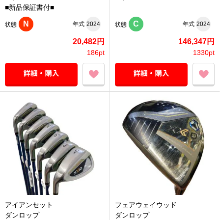
■新品保証書付■
N
C
年式
2024
年式
2024
状態
状態
20,482円
146,347円
186pt
1330pt
アイアンセット
フェアウェイウッド
ダンロップ
ダンロップ