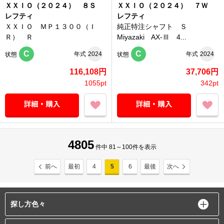
ＸＸＩＯ（２０２４） ８Ｓ
ＸＸＩＯ（２０２４） ７Ｗ
レフティ
レフティ
ＸＸＩＯ ＭＰ１３００（Ｉ
純正特注シャフト Ｓ
Ｒ） Ｒ
Miyazaki AX‐Ⅲ 4...
C
C
年式
2024
年式
2024
状態
状態
116,108円
37,706円
1055pt
342pt
4805
件中 81～100件を表示
前へ
最初
4
5
6
最後
次へ
探し方色々