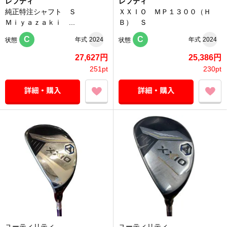
レフティ
レフティ
純正特注シャフト Ｓ
ＸＸＩＯ ＭＰ１３００（Ｈ
Ｍｉｙａｚａｋｉ ...
Ｂ） Ｓ
C
C
年式
2024
年式
2024
状態
状態
27,627円
25,386円
251pt
230pt
ユーティリティ
ユーティリティ