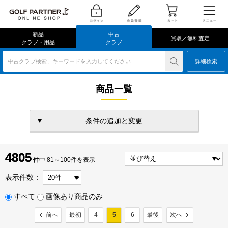
新品
中古
買取／無料査定
クラブ・用品
クラブ
中古クラブ検索、キーワードを入力してください
詳細検索
商品一覧
条件の追加と変更
4805
4805
件
件中 81～100件を表示
表示件数：
すべて
画像あり商品のみ
前へ
最初
4
5
6
最後
次へ