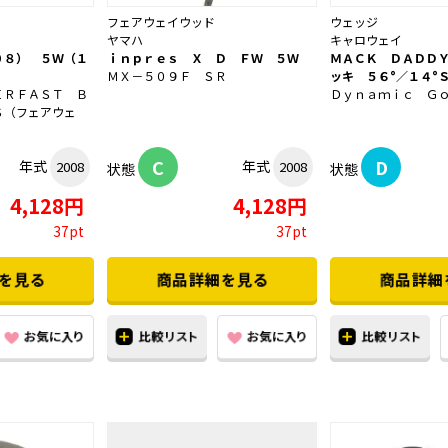
フェアウェイウッド
ウェッジ
ヤマハ
キャロウェイ
０８） ５Ｗ（１
ｉｎｐｒｅｓ Ｘ Ｄ ＦＷ ５Ｗ
ＭＡＣＫ ＤＡＤＤ
ＭＸ－５０９Ｆ ＳＲ
ッキ ５６°／１４°
ＥＲＦＡＳＴ Ｂ
Ｄｙｎａｍｉｃ Ｇ
Ｓ（フェアウェ
C
D
年式
年式
2008
2008
状態
状態
4,128円
4,128円
37pt
37pt