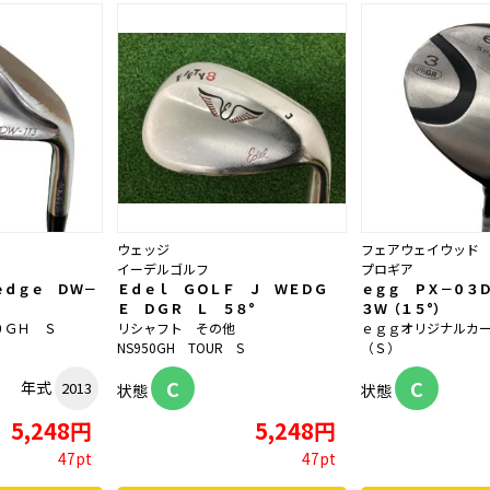
ウェッジ
フェアウェイウッド
イーデルゴルフ
プロギア
ｅｄｇｅ ＤＷ－
Ｅｄｅｌ ＧＯＬＦ Ｊ ＷＥＤＧ
ｅｇｇ ＰＸ－０３
Ｅ ＤＧＲ Ｌ ５８°
３Ｗ（１５°）
０ＧＨ Ｓ
リシャフト その他
ｅｇｇオリジナルカ
NS950GH TOUR S
（Ｓ）
C
C
年式
2013
状態
状態
5,248円
5,248円
47pt
47pt