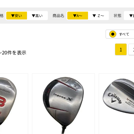
格
商品名
状態
▼安い
▼高い
▼A～
▼ Ｚ～
▼
すべて
1
～20件を表示