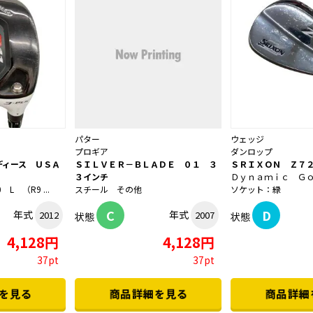
パター
ウェッジ
プロギア
ダンロップ
ディース ＵＳＡ
ＳＩＬＶＥＲ－ＢＬＡＤＥ ０１ ３
ＳＲＩＸＯＮ Ｚ７
３インチ
Ｄｙｎａｍｉｃ Ｇ
L （R9 ...
スチール その他
ソケット：緑
C
D
年式
年式
2012
2007
状態
状態
4,128円
4,128円
37pt
37pt