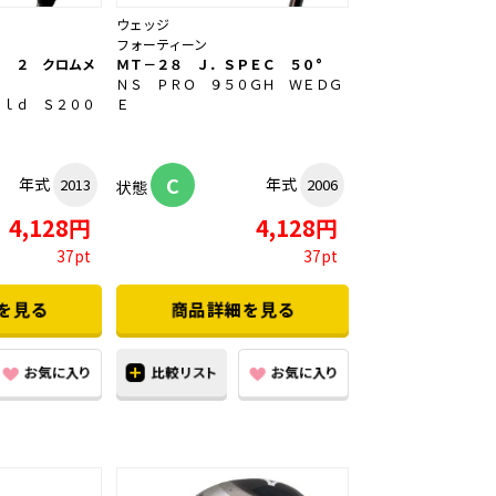
ウェッジ
フォーティーン
Ｙ ２ クロムメ
ＭＴ－２８ Ｊ．ＳＰＥＣ ５０°
Ｓ
ＮＳ ＰＲＯ ９５０ＧＨ ＷＥＤＧ
ｏｌｄ Ｓ２００
Ｅ
C
年式
年式
2013
2006
状態
4,128円
4,128円
37pt
37pt