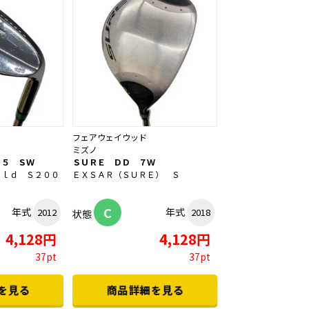
フェアウェイウッド
ミズノ
２５ ＳＷ
ＳＵＲＥ ＤＤ ７Ｗ
ｏｌｄ Ｓ２００
ＥＸＳＡＲ（ＳＵＲＥ） Ｓ
C
年式
年式
2012
2018
状態
4,128円
4,128円
37pt
37pt