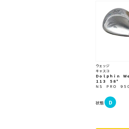
ウェッジ
キャスコ
Ｄｏｌｐｈｉｎ Ｗ
１１３ ５８°
ＮＳ ＰＲＯ ９５
D
状態