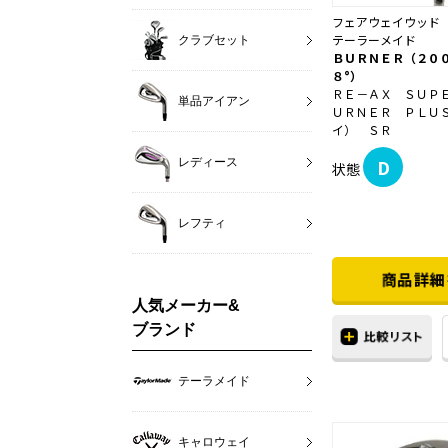
フェアウェイウッド
テーラーメイド
クラブセット
ＢＵＲＮＥＲ（２０
８°）
ＲＥ－ＡＸ ＳＵＰ
単品アイアン
ＵＲＮＥＲ ＰＬＵ
イ） ＳＲ
D
レディース
状態
レフティ
人気メーカー&
ブランド
テーラメイド
キャロウェイ