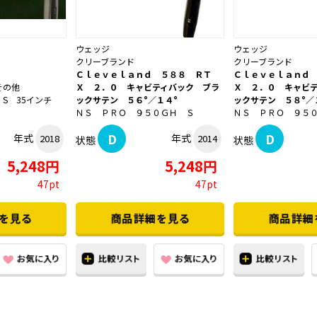
ウェッジ
ウェッジ
クリーブランド
クリーブランド
Ｃｌｅｖｅｌａｎｄ ５８８ ＲＴ
Ｃｌｅｖｅｌａｎｄ
その他
Ｘ ２．０ キャビティバック ブラ
Ｘ ２．０ キャビ
eo S 35インチ
ックサテン ５６°／１４°
ックサテン ５８°／
ＮＳ ＰＲＯ ９５０ＧＨ Ｓ
ＮＳ ＰＲＯ ９５
D
D
年式
年式
2018
2014
状態
状態
5,248円
5,248円
47pt
47pt