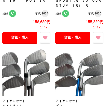
０ ｆｏｒ ＩＲＯＮ ＳＲ
ＳＰＤＳＴＡＲ ５０（ＱＵＡ
ＮＴＵＭ ＩＲ） Ｒ
C
C
年式
2024
年式
2026
状態
状態
158,689円
155,329円
1442pt
1412pt
アイアンセット
アイアンセット
タイトリスト
ピン