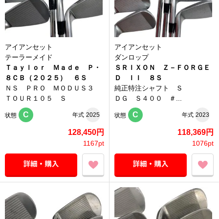
アイアンセット
アイアンセット
テーラーメイド
ダンロップ
Ｔａｙｌｏｒ Ｍａｄｅ Ｐ・
ＳＲＩＸＯＮ Ｚ－ＦＯＲＧＥ
８ＣＢ（２０２５） ６Ｓ
Ｄ ＩＩ ８Ｓ
ＮＳ ＰＲＯ ＭＯＤＵＳ３
純正特注シャフト Ｓ
ＴＯＵＲ１０５ Ｓ
ＤＧ Ｓ４００ ＃...
C
C
年式
2025
年式
2023
状態
状態
128,450円
118,369円
1167pt
1076pt