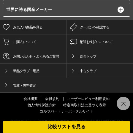
世界に誇る国産メーカー
お気入り商品を見る
クーポンを確認する
ご購入について
配送お支払いについて
お問い合わせ・よくあるご質問
総合トップ
新品クラブ・用品
中古クラブ
買取・無料査定
会社概要
会員規約
ユーザーレビュー利用規約
個人情報保護方針
特定商取引法に基づく表示
ゴルフパートナーポータルサイト
(株)ゴルフパートナー古物商許可番号 東京都公安委員会許可番号第301089905447号
比較リストを見る
© GOLFPartner Co.,LTD. All Right Reserved.