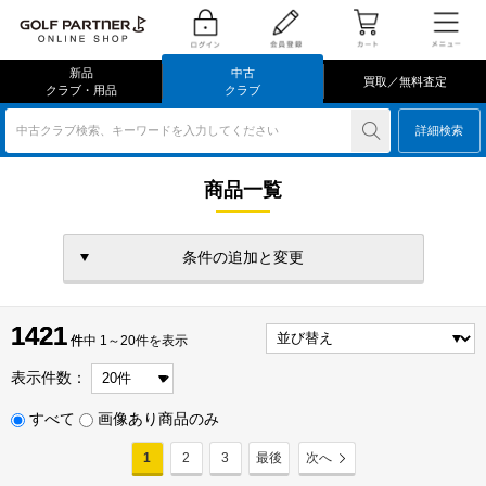
新品
中古
買取／無料査定
クラブ・用品
クラブ
中古クラブ検索、キーワードを入力してください
詳細検索
商品一覧
条件の追加と変更
1421
1421
件
件中 1～20件を表示
表示件数：
すべて
画像あり商品のみ
1
2
3
最後
次へ