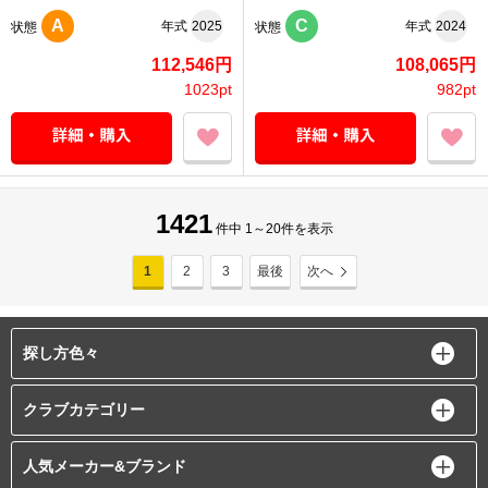
A
C
年式
2025
年式
2024
状態
状態
112,546円
108,065円
1023pt
982pt
1421
件中 1～20件を表示
1
2
3
最後
次へ
探し方色々
クラブカテゴリー
人気メーカー&ブランド