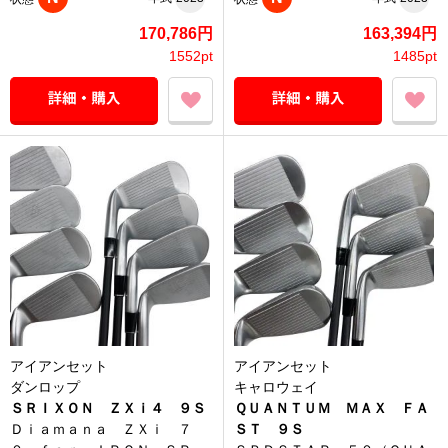
170,786円
163,394円
1552pt
1485pt
アイアンセット
アイアンセット
ダンロップ
キャロウェイ
ＳＲＩＸＯＮ ＺＸｉ４ ９Ｓ
ＱＵＡＮＴＵＭ ＭＡＸ ＦＡ
Ｄｉａｍａｎａ ＺＸｉ ７
ＳＴ ９Ｓ