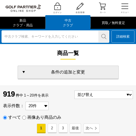
新品
中古
買取／無料査定
クラブ・用品
クラブ
中古クラブ検索、キーワードを入力してください
詳細検索
商品一覧
条件の追加と変更
919
919
件
件中 1～20件を表示
表示件数：
すべて
画像あり商品のみ
1
2
3
最後
次へ