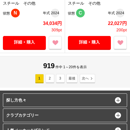
スチール その他
スチール その他
N
C
年式
2024
年式
2024
状態
状態
34,034円
22,027円
309pt
200pt
919
件中 1～20件を表示
1
2
3
最後
次へ
探し方色々
クラブカテゴリー