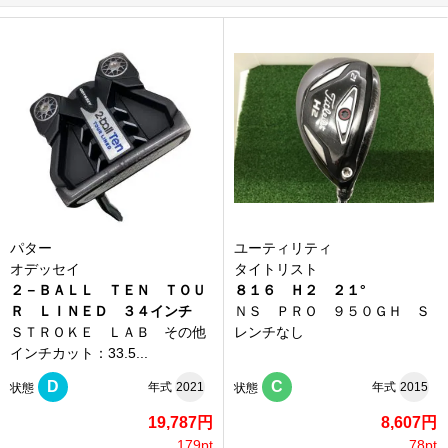
パター
ユーティリティ
オデッセイ
タイトリスト
２－ＢＡＬＬ ＴＥＮ ＴＯＵ
８１６ Ｈ２ ２１°
Ｒ ＬＩＮＥＤ ３４インチ
ＮＳ ＰＲＯ ９５０ＧＨ Ｓ
ＳＴＲＯＫＥ ＬＡＢ その他
レンチなし
インチカット：33.5...
D
C
年式
2021
年式
2015
状態
状態
19,787円
8,607円
179pt
78pt